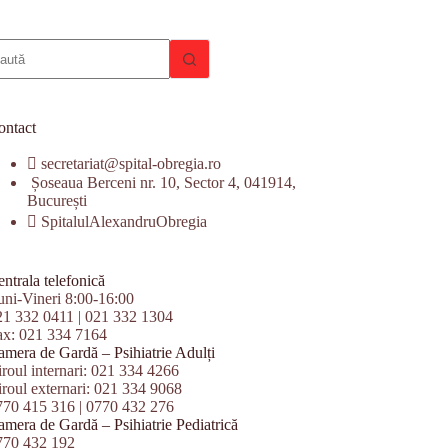
iciun
zultat
ontact
secretariat@spital-obregia.ro
Șoseaua Berceni nr. 10, Sector 4, 041914,
București
SpitalulAlexandruObregia
ntrala telefonică
uni-Vineri 8:00-16:00
21 332 0411
|
021 332 1304
ax: 021 334 7164
amera de Gardă – Psihiatrie Adulți
roul internari:
021 334 4266
roul externari:
021 334 9068
770 415 316
|
0770 432 276
mera de Gardă – Psihiatrie Pediatrică
770 432 192