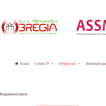
Sari
la
conținut
Acasă
Covid-19
Despre noi
Informații pac
Regulament intern