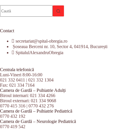
Niciun
rezultat
Contact
secretariat@spital-obregia.ro
Șoseaua Berceni nr. 10, Sector 4, 041914, București
SpitalulAlexandruObregia
Centrala telefonică
Luni-Vineri 8:00-16:00
021 332 0411
|
021 332 1304
Fax: 021 334 7164
Camera de Gardă – Psihiatrie Adulți
Biroul internari:
021 334 4266
Biroul externari:
021 334 9068
0770 415 316
|
0770 432 276
Camera de Gardă – Psihiatrie Pediatrică
0770 432 192
Camera de Gardă – Neurologie Pediatrică
0770 419 542