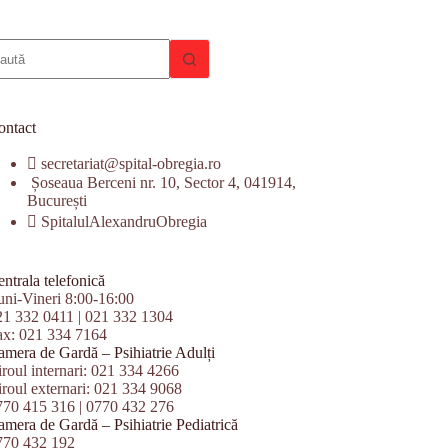
iciun
zultat
ontact
secretariat@spital-obregia.ro
Șoseaua Berceni nr. 10, Sector 4, 041914,
București
SpitalulAlexandruObregia
ntrala telefonică
uni-Vineri 8:00-16:00
21 332 0411
|
021 332 1304
ax: 021 334 7164
amera de Gardă – Psihiatrie Adulți
roul internari:
021 334 4266
roul externari:
021 334 9068
770 415 316
|
0770 432 276
mera de Gardă – Psihiatrie Pediatrică
770 432 192