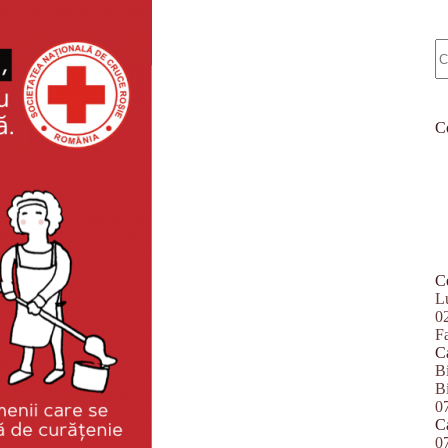
N
re
C
Ce
L
0
F
C
Bi
Bi
0
Ca
0