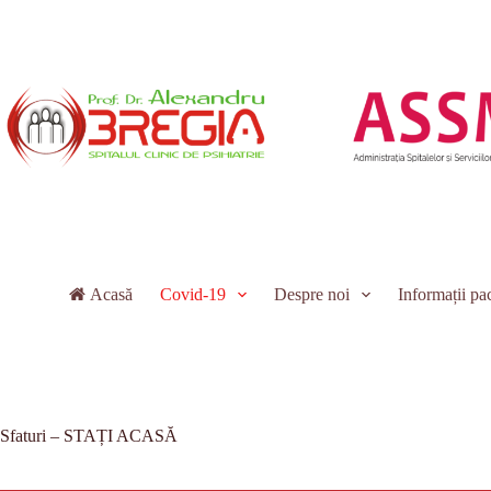
Sari
la
conținut
Acasă
Covid-19
Despre noi
Informații pac
Sfaturi – STAȚI ACASĂ