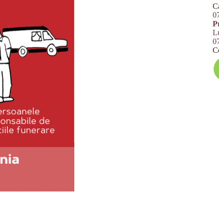
C
0
P
L
0
C