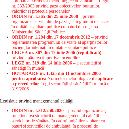
aprobarea Normelor metodologice de aplicare a Legii
nr. 333/2003 privind paza obiectivelor, bunurilor,
valorilor și protecția persoanelor
ORDIN nr. 1.365 din 25 iulie 2008
– privind
organizarea serviciului de pază şi a regimului de acces
în unităţile sanitare publice cu paturi din reţeaua
Ministerului Sănătăţii Publice
ORDIN nr. 1.284 din 17 decembrie 2012
– privind
reglementarea programului de vizite al aparţinătorilor
pacienţilor internaţi în unităţile sanitare publice
LEGEA nr. 307 din 12 iulie 2006 (republicată)
–
privind apărarea împotriva incendiilor
LEGE nr. 319 din 14 iulie 2006
– a securității și
sănătății în muncă
HOTĂRÂRE nr. 1.425 din 11 octombrie 2006
–
pentru aprobarea
Normelor metodologice
de aplicare
a prevederilor
Legii securității și sănătății în muncă nr.
319/2006
Legislație privind managementul calității
ORDIN nr. 1.312/250/2020
– privind organizarea și
funcționarea structurii de management al calității
serviciilor de sănătate în cadrul unităților sanitare cu
paturi și serviciilor de ambulanță, în procesul de