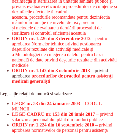
dezinfecția și sterilizarea în unitățile sanitare publice și
private, evaluarea eficacității procedurilor de curățenie și
dezinfecție efectuate în cadrul
acestora, procedurile recomandate pentru dezinfecția
mâinilor în funcție de nivelul de risc, precum
și metodele de evaluare a derulării procesului de
sterilizare și controlul eficienței acestuia
ORDIN nr. 1.226 din 3 decembrie 2012
– pentru
aprobarea Normelor tehnice privind gestionarea
deșeurilor rezultate din activități medicale și
a Metodologiei de culegere a datelor pentru baza
națională de date privind deșeurile rezultate din activități
medicale
ORDIN nr. 1.142 din 3 octombrie 2013
– privind
aprobarea
procedurilor de practică pentru asistenți
medicali generaliști
Legislație relații de muncă și salarizare
LEGE nr. 53 din 24 ianuarie 2003
– CODUL
MUNCII
LEGE-CADRU nr. 153 din 28 iunie 2017
– privind
salarizarea personalului plătit din fonduri publice
ORDIN nr. 1.224 din 16 septembrie 2010
– privind
aprobarea normativelor de personal pentru asistenţa