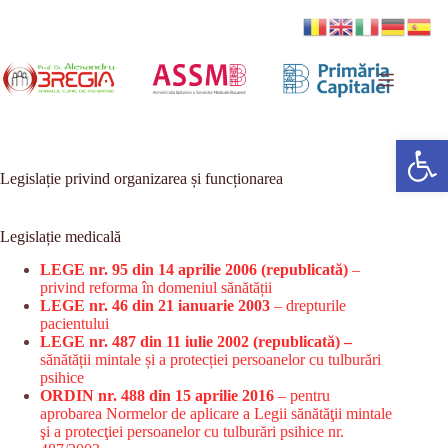
Sari
la
conținut
Deschide bara de unelte
Legislație privind organizarea și funcționarea
Legislație medicală
LEGE nr. 95 din 14 aprilie 2006 (republicată)
–
privind reforma în domeniul sănătății
LEGE nr. 46 din 21 ianuarie 2003
– drepturile
pacientului
LEGE nr. 487 din 11 iulie 2002 (republicată) –
sănătății mintale și a protecției persoanelor cu tulburări
psihice
ORDIN nr. 488 din 15 aprilie 2016
– pentru
aprobarea Normelor de aplicare a Legii sănătăţii mintale
şi a protecţiei persoanelor cu tulburări psihice nr.