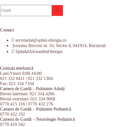
Niciun
rezultat
Contact
secretariat@spital-obregia.ro
Șoseaua Berceni nr. 10, Sector 4, 041914, București
SpitalulAlexandruObregia
Centrala telefonică
Luni-Vineri 8:00-16:00
021 332 0411
|
021 332 1304
Fax: 021 334 7164
Camera de Gardă – Psihiatrie Adulți
Biroul internari:
021 334 4266
Biroul externari:
021 334 9068
0770 415 316
|
0770 432 276
Camera de Gardă – Psihiatrie Pediatrică
0770 432 192
Camera de Gardă – Neurologie Pediatrică
0770 419 542