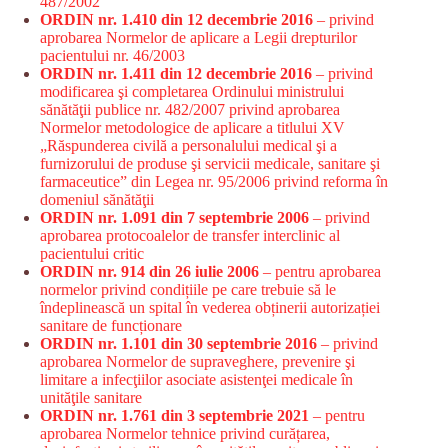
487/2002
ORDIN nr. 1.410 din 12 decembrie 2016
– privind
aprobarea Normelor de aplicare a Legii drepturilor
pacientului nr. 46/2003
ORDIN nr. 1.411 din 12 decembrie 2016
– privind
modificarea şi completarea Ordinului ministrului
sănătăţii publice nr. 482/2007 privind aprobarea
Normelor metodologice de aplicare a titlului XV
„Răspunderea civilă a personalului medical şi a
furnizorului de produse şi servicii medicale, sanitare şi
farmaceutice” din Legea nr. 95/2006 privind reforma în
domeniul sănătăţii
ORDIN nr. 1.091 din 7 septembrie 2006
– privind
aprobarea protocoalelor de transfer interclinic al
pacientului critic
ORDIN nr. 914 din 26 iulie 2006
– pentru aprobarea
normelor privind condițiile pe care trebuie să le
îndeplinească un spital în vederea obținerii autorizației
sanitare de funcționare
ORDIN nr. 1.101 din 30 septembrie 2016
– privind
aprobarea Normelor de supraveghere, prevenire şi
limitare a infecţiilor asociate asistenţei medicale în
unităţile sanitare
ORDIN nr. 1.761 din 3 septembrie 2021
– pentru
aprobarea Normelor tehnice privind curățarea,