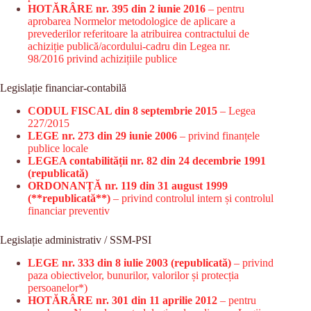
HOTĂRÂRE nr. 395 din 2 iunie 2016
– pentru
aprobarea Normelor metodologice de aplicare a
prevederilor referitoare la atribuirea contractului de
achiziție publică/acordului-cadru din Legea nr.
98/2016 privind achizițiile publice
Legislație financiar-contabilă
CODUL FISCAL din 8 septembrie 2015
– Legea
227/2015
LEGE nr. 273 din 29 iunie 2006
– privind finanțele
publice locale
LEGEA contabilității nr. 82 din 24 decembrie 1991
(republicată)
ORDONANȚĂ nr. 119 din 31 august 1999
(**republicată**)
– privind controlul intern și controlul
financiar preventiv
Legislație administrativ / SSM-PSI
LEGE nr. 333 din 8 iulie 2003 (republicată)
– privind
paza obiectivelor, bunurilor, valorilor și protecția
persoanelor*)
HOTĂRÂRE nr. 301 din 11 aprilie 2012
– pentru