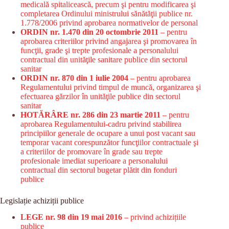
medicală spitalicească, precum şi pentru modificarea şi
completarea Ordinului ministrului sănătăţii publice nr.
1.778/2006 privind aprobarea normativelor de personal
ORDIN nr. 1.470 din 20 octombrie 2011
– pentru
aprobarea criteriilor privind angajarea şi promovarea în
funcţii, grade şi trepte profesionale a personalului
contractual din unităţile sanitare publice din sectorul
sanitar
ORDIN nr. 870 din 1 iulie 2004
– pentru aprobarea
Regulamentului privind timpul de muncă, organizarea şi
efectuarea gărzilor în unităţile publice din sectorul
sanitar
HOTĂRÂRE nr. 286 din 23 martie 2011
– pentru
aprobarea Regulamentului-cadru privind stabilirea
principiilor generale de ocupare a unui post vacant sau
temporar vacant corespunzător funcţiilor contractuale şi
a criteriilor de promovare în grade sau trepte
profesionale imediat superioare a personalului
contractual din sectorul bugetar plătit din fonduri
publice
Legislație achiziții publice
LEGE nr. 98 din 19 mai 2016
– privind achizițiile
publice