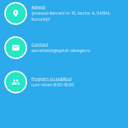
Adresă
place
Șoseaua Berceni nr. 10, Sector 4, 041914,
București
Contact
mail
secretariat@spital-obregia.ro
Program cu publicul
people
Luni-Vineri 8:00-16:00